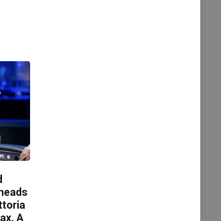
d
 heads
ttoria
max. A