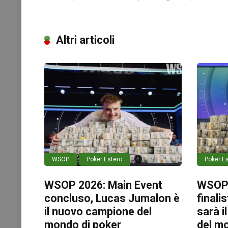
Altri articoli
WSOP
Poker Estero
Poker E
WSOP 2026: Main Event
WSOP 2
concluso, Lucas Jumalon è
finali
il nuovo campione del
sarà 
mondo di poker
del m