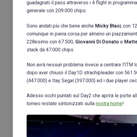
guadagnati il pass attraverso i 4 flight in programma.
generale con 209.000 chips.
Sono andati più che bene anche
Micky Blasi
, con 1
comunque in piena corsa per almeno un piazzamento 
228esimo con 67.500,
Giovanni Di Donato
e
Matte
stack da 47.000 chips.
Non avrà nessun problema invece a centrare l’ITM 
dopo aver chiuso il Day1D strachipleader con 561.500 
(447.000) e Itay Segal (397.000) ed i due player ce
Adesso occhi puntati sul Day2 che aprirà le porte all
torneo restate sintonizzati sulla
nostra home
!