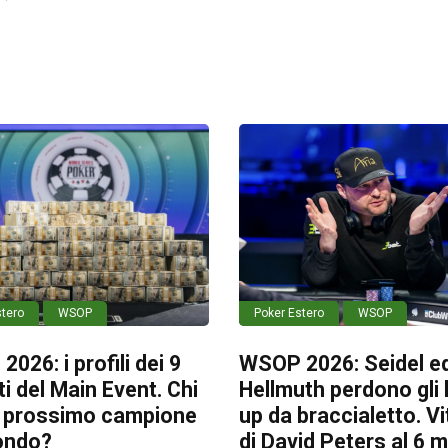
stero
WSOP
Poker Estero
WSOP
026: i profili dei 9
WSOP 2026: Seidel e
sti del Main Event. Chi
Hellmuth perdono gli
il prossimo campione
up da braccialetto. Vi
ondo?
di David Peters al 6 