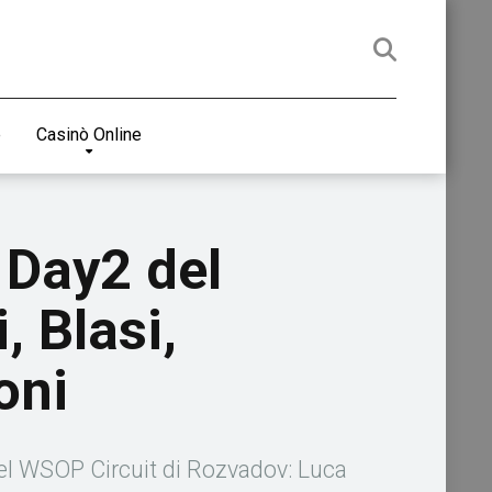
e
Casinò Online
 Day2 del
 Blasi,
oni
 del WSOP Circuit di Rozvadov: Luca