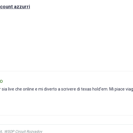
count azzurri
eo
ia live che online e mi diverto a scrivere di texas hold’em. Mi piace viag
t
,
WSOP Circuit Rozvadov