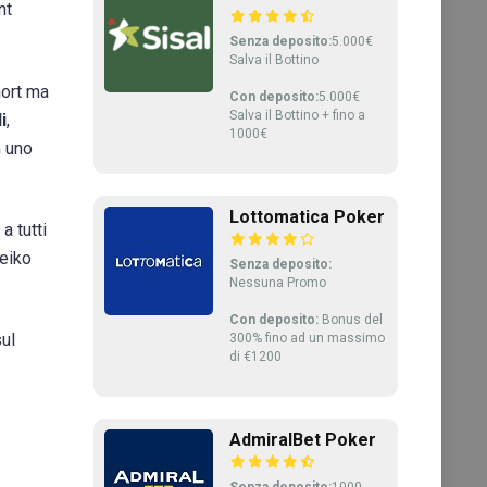
nt
Senza deposito:
5.000€
Salva il Bottino
hort ma
Con deposito:
5.000€
Salva il Bottino + fino a
i
,
1000€
n uno
Lottomatica Poker
a tutti
reiko
Senza deposito:
Nessuna Promo
Con deposito:
Bonus del
sul
300% fino ad un massimo
di €1200
AdmiralBet Poker
Senza deposito:
1000