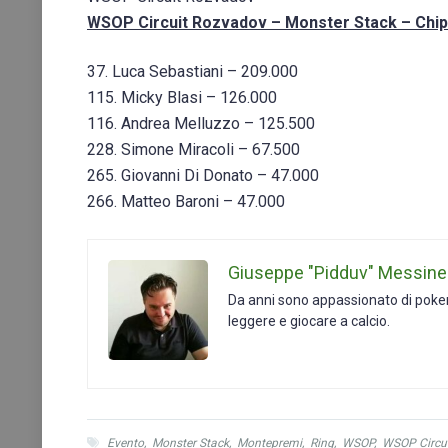
WSOP Circuit Rozvadov – Monster Stack – Chip
37. Luca Sebastiani – 209.000
115. Micky Blasi – 126.000
116. Andrea Melluzzo – 125.500
228. Simone Miracoli – 67.500
265. Giovanni Di Donato – 47.000
266. Matteo Baroni – 47.000
Giuseppe "Pidduv" Messin
Da anni sono appassionato di poker s
leggere e giocare a calcio.
Evento
,
Monster Stack
,
Montepremi
,
Ring
,
WSOP
,
WSOP Circui