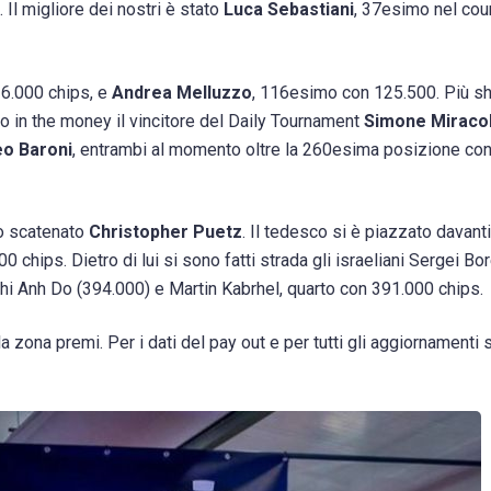
 Il migliore dei nostri è stato
Luca Sebastiani
, 37esimo nel cou
26.000 chips, e
Andrea Melluzzo
, 116esimo con 125.500. Più s
in the money il vincitore del Daily Tournament
Simone Miracol
o Baroni
, entrambi al momento oltre la 260esima posizione co
lo scatenato
Christopher Puetz
. Il tedesco si è piazzato davanti 
chips. Dietro di lui si sono fatti strada gli israeliani Sergei Bo
chi Anh Do (394.000) e Martin Kabrhel, quarto con 391.000 chips.
a zona premi. Per i dati del pay out e per tutti gli aggiornamenti 