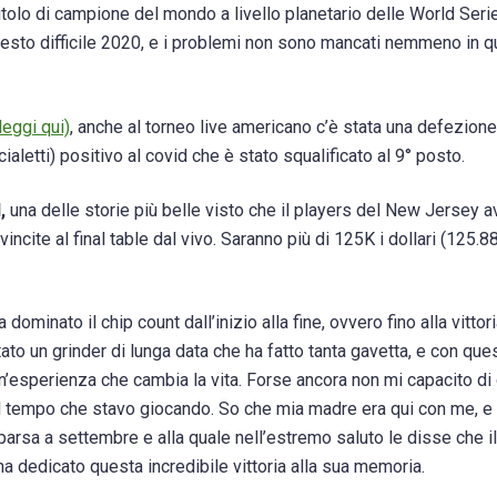
titolo di campione del mondo a livello planetario delle World Seri
questo difficile 2020, e i problemi non sono mancati nemmeno in 
leggi qui)
, anche al torneo live americano c’è stata una defezione
cialetti) positivo al covid che è stato squalificato al 9° posto.
,
una delle storie più belle visto che il players del New Jersey 
ncite al final table dal vivo. Saranno più di 125K i dollari (125.8
ominato il chip count dall’inizio alla fine, ovvero fino alla vittor
ato un grinder di lunga data che ha fatto tanta gavetta, e con que
n’esperienza che cambia la vita. Forse ancora non mi capacito di
l tempo che stavo giocando. So che mia madre era qui con me, e
mparsa a settembre e alla quale nell’estremo saluto le disse che i
a dedicato questa incredibile vittoria alla sua memoria.