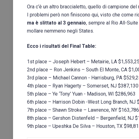
Ora c’è un altro braccialetto, quello di campione del 
I problemi però non finiscono qui, visto che come r
ma è slittato al 3 gennaio
, sempre al Rio All-Suit
mollare nemmeno negli States.
Ecco i risultati del Final Table:
1st place – Joseph Hebert – Metairie, LA $1,553,2
2nd place – Ron Jenkins – South El Monte, CA $1,0
3rd place – Michael Cannon ­- Harrisburg, PA $529,
4th place – Ryan Hagerty – Somerset, NJ $387,130
5th place – Ye ‘Tony’ Yuan ­- Madison, WI $286,963
6th place – Harrison Dobin ­-West Long Branch, NJ
7th place – Shawn Stroke – Lawrence, NY $163,786
8th place – Gershon Distenfeld – Bergenfield, NJ 
9th place – Upeshka De Silva – Houston, TX $98,8