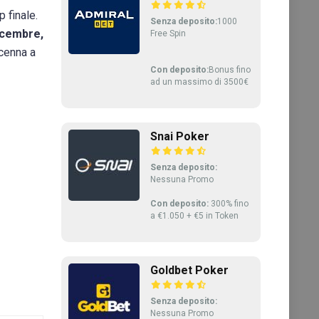
p finale.
Senza deposito:
1000
dicembre,
Free Spin
ccenna a
Con deposito:
Bonus fino
ad un massimo di 3500€
Snai Poker
Senza deposito:
Nessuna Promo
Con deposito:
300% fino
a €1.050 + €5 in Token
Goldbet Poker
Senza deposito:
Nessuna Promo