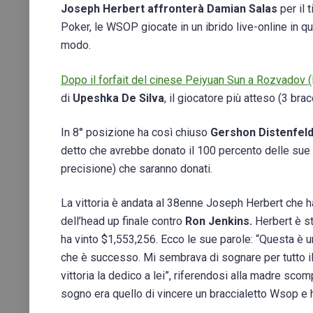
Joseph Herbert affronterà Damian Salas
per il 
Poker, le WSOP giocate in un ibrido live-online in 
modo.
Dopo il forfait del cinese Peiyuan Sun a Rozvadov (
di
Upeshka De Silva
, il giocatore più atteso (3 brac
In 8° posizione ha così chiuso
Gershon Distenfeld
detto che avrebbe donato il 100 percento delle sue vi
precisione) che saranno donati.
La vittoria è andata al 38enne Joseph Herbert che ha d
dell’head up finale contro
Ron Jenkins.
Herbert è st
ha vinto $1,553,256. Ecco le sue parole: “Questa è u
che è successo. Mi sembrava di sognare per tutto i
vittoria la dedico a lei”, riferendosi alla madre sco
sogno era quello di vincere un braccialetto Wsop e h