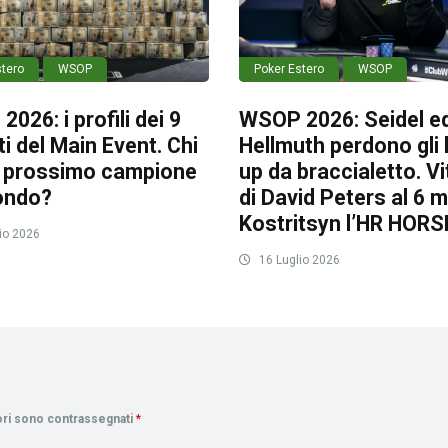
stero
WSOP
Poker Estero
WSOP
026: i profili dei 9
WSOP 2026: Seidel e
sti del Main Event. Chi
Hellmuth perdono gli
il prossimo campione
up da braccialetto. Vi
ondo?
di David Peters al 6 
Kostritsyn l’HR HORS
io 2026
16 Luglio 2026
tori sono contrassegnati
*