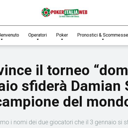
Benvenuto
Operatori
Poker
Pronostici & Scommess
ince il torneo “dome
aio sfiderà Damian S
 campione del mond
 i nomi dei due giocatori che il 3 gennaio si s