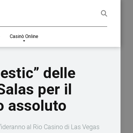
e
Casinò Online
stic” delle
alas per il
o assoluto
fideranno al Rio Casino di Las Vegas