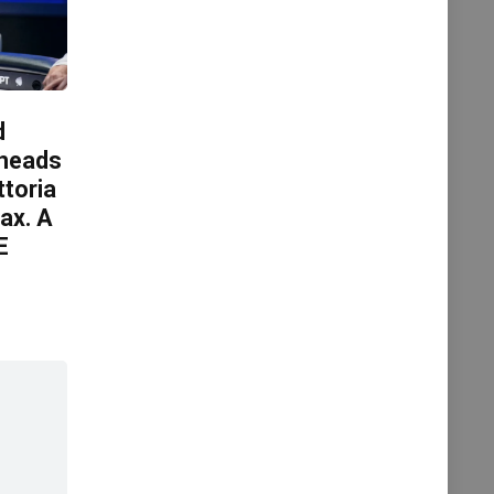
d
 heads
ttoria
max. A
E