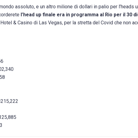
mondo assoluto, e un altro milione di dollari in palio per l’heads u
icorderete
l’head up finale era in programma al Rio per il 30 
e Hotel & Casino di Las Vegas, per la stretta del Covid che non a
56
02,340
258
 $215,222
$125,885
13