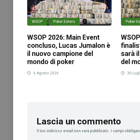
WSOP
Poker Estero
Poker E
WSOP 2026: Main Event
WSOP 2
concluso, Lucas Jumalon è
finali
il nuovo campione del
sarà 
mondo di poker
del m
6 Agosto 2026
30 Lugl
Lascia un commento
Il tuo indirizzo email non sarà pubblicato.
I campi obbliga