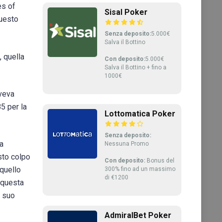
es of
Sisal Poker
questo
Senza deposito:
5.000€
Salva il Bottino
, quella
Con deposito:
5.000€
Salva il Bottino + fino a
1000€
aveva
85 per la
Lottomatica Poker
Senza deposito:
ia
Nessuna Promo
sto colpo
Con deposito:
Bonus del
 quello
300% fino ad un massimo
di €1200
 questa
l suo
AdmiralBet Poker