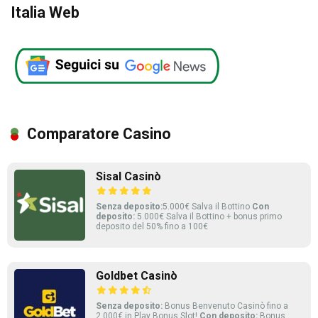
Italia Web
Comparatore Casino
Sisal Casinò
Senza deposito:
5.000€ Salva il Bottino
Con
deposito:
5.000€ Salva il Bottino + bonus primo
deposito del 50% fino a 100€
Goldbet Casinò
Senza deposito:
Bonus Benvenuto Casinò fino a
2.000€ in Play Bonus Slot!
Con deposito:
Bonus