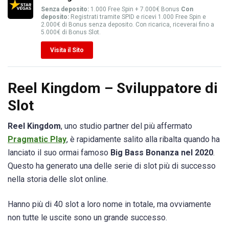
Senza deposito:
1.000 Free Spin + 7.000€ Bonus
Con
deposito:
Registrati tramite SPID e ricevi 1.000 Free Spin e
2.000€ di Bonus senza deposito. Con ricarica, riceverai fino a
5.000€ di Bonus Slot.
Visita il Sito
Reel Kingdom – Sviluppatore di
Slot
Reel Kingdom
, uno studio partner del più affermato
Pragmatic Play
, è rapidamente salito alla ribalta quando ha
lanciato il suo ormai famoso
Big Bass Bonanza nel 2020
.
Questo ha generato una delle serie di slot più di successo
nella storia delle slot online.
Hanno più di 40 slot a loro nome in totale, ma ovviamente
non tutte le uscite sono un grande successo.