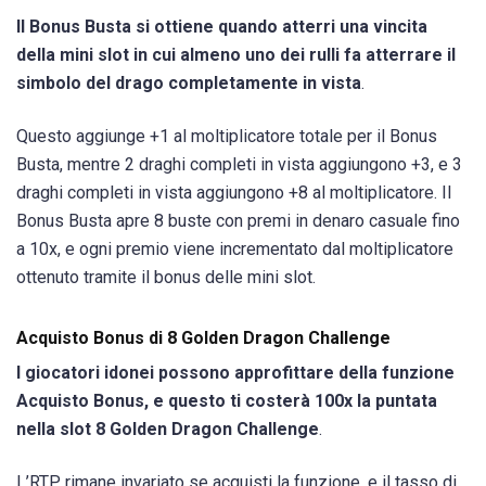
Il Bonus Busta si ottiene quando atterri una vincita
della mini slot in cui almeno uno dei rulli fa atterrare il
simbolo del drago completamente in vista
.
Questo aggiunge +1 al moltiplicatore totale per il Bonus
Busta, mentre 2 draghi completi in vista aggiungono +3, e 3
draghi completi in vista aggiungono +8 al moltiplicatore. Il
Bonus Busta apre 8 buste con premi in denaro casuale fino
a 10x, e ogni premio viene incrementato dal moltiplicatore
ottenuto tramite il bonus delle mini slot.
Acquisto Bonus di 8 Golden Dragon Challenge
I giocatori idonei possono approfittare della funzione
Acquisto Bonus, e questo ti costerà 100x la puntata
nella slot 8 Golden Dragon Challenge
.
L’RTP rimane invariato se acquisti la funzione, e il tasso di