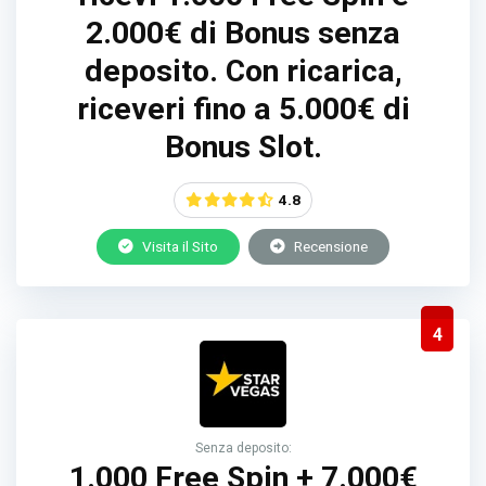
2.000€ di Bonus senza
deposito. Con ricarica,
riceveri fino a 5.000€ di
Bonus Slot.
4.8
Visita il Sito
Recensione
4
Senza deposito:
1.000 Free Spin + 7.000€