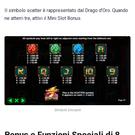
Il simbolo scatter è rappresentato dal Drago d’Oro. Quando
ne atterri tre, attivi il Mini Slot Bonus.
Simboli Vincenti
Bonus e Funzioni Speciali di 8