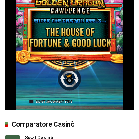
Comparatore Casinò
Sisal Casinò