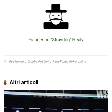
Francesco "Straydog" Healy
Gus Hansen
,
Omaha Pot Limit
,
PartyPoker
,
Poker online
Altri articoli