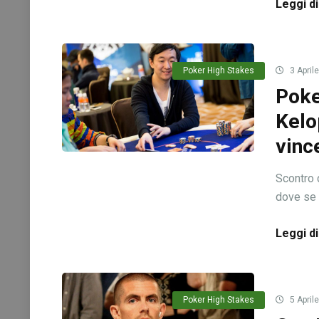
Leggi di
Poker High Stakes
3 April
Poke
Kelo
vinc
Scontro d
dove se ri
Leggi di
Poker High Stakes
5 April