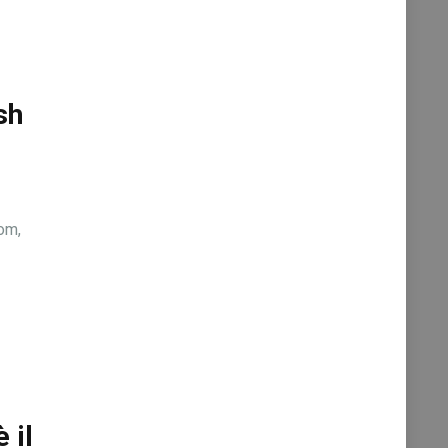
sh
om,
 il