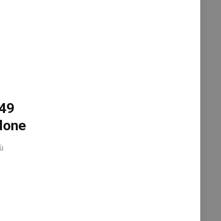
e49
done
ù