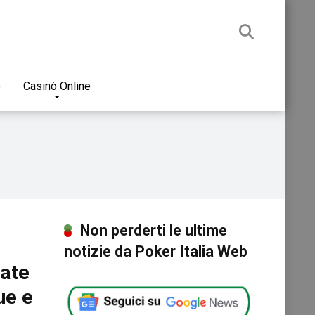
e
Casinò Online
Non perderti le ultime
notizie da Poker Italia Web
tate
ue e