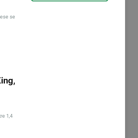
nese se
ing,
re 1,4