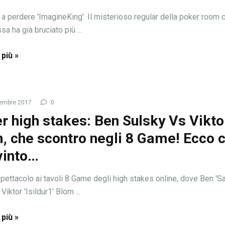
 a perdere 'ImagineKing'. Il misterioso regular della poker room c
sa ha già bruciato più ...
 più »
embre 2017
0
r high stakes: Ben Sulsky Vs Vikto
, che scontro negli 8 Game! Ecco c
 vinto…
pettacolo ai tavoli 8 Game degli high stakes online, dove Ben '
Viktor 'Isildur1' Blom ...
 più »