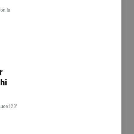
on la
r
hi
Sauce123'