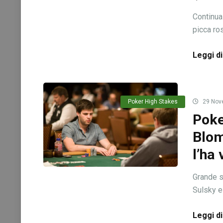
Continua
picca ros
Leggi di
Poker High Stakes
29 Nov
Poke
Blom
l’ha
Grande s
Sulsky e 
Leggi di