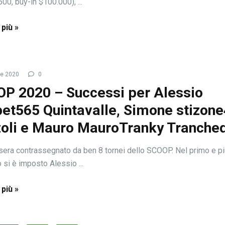
00, buy-in $100.000), ...
 più »
le 2020
0
P 2020 – Successi per Alessio
bet565 Quintavalle, Simone stizon
zoli e Mauro MauroTranky Tranche
sera contrassegnato da ben 8 tornei dello SCOOP. Nel primo e pi
 si è imposto Alessio ...
 più »