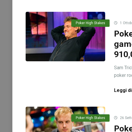
Poker High Stakes
1 Ottob
Poke
game
910,
Sam Tric
poker ro
Leggi di
Poker High Stakes
26 Set
Poke