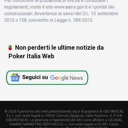
Per conoscere le probabilità di vincita e consultare i
regolamenti, visita il sito www.aams.gov.it e i portali dei
concessionari. Avvertenze ai sensi del D.L. 13 settembre
2012 n.158, convertito in Legge n. 189/2012.
Non perderti le ultime notizie da
Poker Italia Web
© 2026 Il presente sito web pokeritaliaweb.org è di proprietà di «BETANDEAL
S.L.», con sede legale in 49028 Zamora (Spagna), Calle Puentico, 9, P. IVA
ESB49294242. La gestione e l’operatività del sito sono affidate a «GLOBAL
GAMING MARKETING SERVICES S.L.», con sede legale in 51001 Ceuta