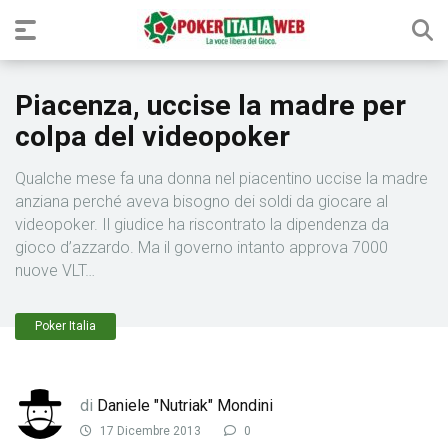
Piacenza, uccise la madre per
colpa del videopoker
Qualche mese fa una donna nel piacentino uccise la madre
anziana perché aveva bisogno dei soldi da giocare al
videopoker. Il giudice ha riscontrato la dipendenza da
gioco d’azzardo. Ma il governo intanto approva 7000
nuove VLT…
Poker Italia
di
Daniele "Nutriak" Mondini
17 Dicembre 2013
0