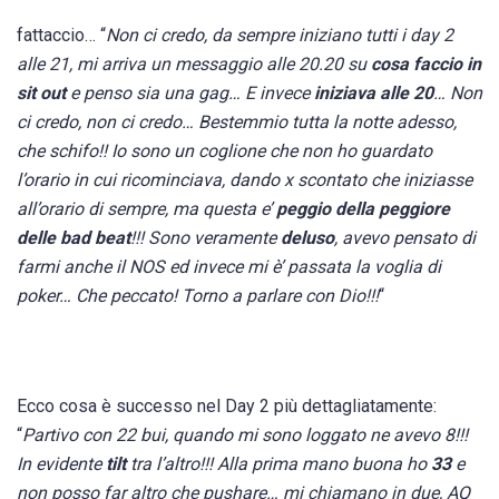
fattaccio… “
Non ci credo, da sempre iniziano tutti i day 2
alle 21, mi arriva un messaggio alle 20.20 su
cosa faccio in
sit out
e penso sia una gag… E invece
iniziava alle 20
… Non
ci credo, non ci credo… Bestemmio tutta la notte adesso,
che schifo!
! Io sono un coglione che non ho guardato
l’orario in cui ricominciava, dando x scontato che iniziasse
all’orario di sempre, ma questa e’
peggio della peggiore
delle bad beat
!!! Sono veramente
deluso
, avevo pensato di
farmi anche il NOS ed invece mi è’ passata la voglia di
poker… Che peccato! Torno a parlare con Dio!!!
“
Ecco cosa è successo nel Day 2 più dettagliatamente:
“
Partivo con 22 bui, quando mi sono loggato ne avevo 8!!!
In evidente
tilt
tra l’altro!!! Alla prima mano buona ho
33
e
non posso far altro che pushare… mi chiamano in due, AQ