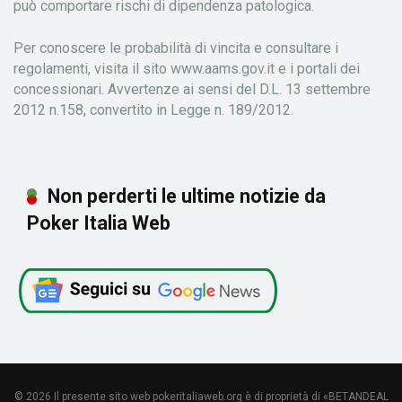
può comportare rischi di dipendenza patologica.
Per conoscere le probabilità di vincita e consultare i
regolamenti, visita il sito www.aams.gov.it e i portali dei
concessionari. Avvertenze ai sensi del D.L. 13 settembre
2012 n.158, convertito in Legge n. 189/2012.
Non perderti le ultime notizie da
Poker Italia Web
© 2026 Il presente sito web pokeritaliaweb.org è di proprietà di «BETANDEAL