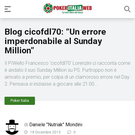
Blog cicofdl70: “Un errore
imperdonabile al Sunday
Million”
Il PIWello Francesco ‘cicofdl70’ Lorenzini ci racconta come
è andato il suo Sunday Million su PS. Purtroppo non è
arrivato a premio, per colpa di un clamoroso errore nel Day
2. Pensava si iniziasse a giocare alle 21:00…
Poker Italia
di
Daniele "Nutriak" Mondini
18 Dicembre 2013
0