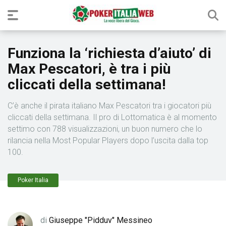
Funziona la ‘richiesta d’aiuto’ di
Max Pescatori, è tra i più
cliccati della settimana!
C’è anche il pirata italiano Max Pescatori tra i giocatori più
cliccati della settimana. Il pro di Lottomatica è al momento
settimo con 788 visualizzazioni, un buon numero che lo
rilancia nella Most Popular Players dopo l’uscita dalla top
100.
Poker Italia
di
Giuseppe "Pidduv" Messineo