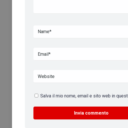
Salva il mio nome, email e sito web in que