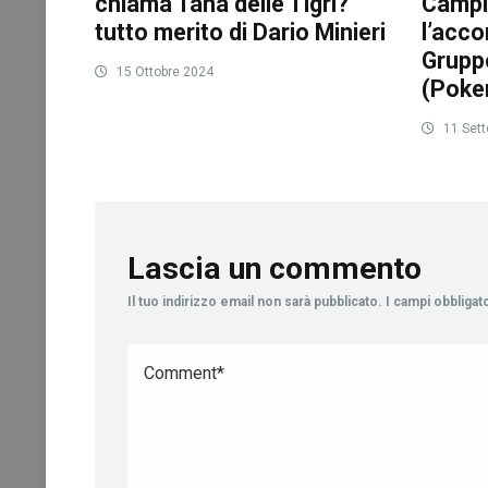
chiama Tana delle Tigri?
Campio
tutto merito di Dario Minieri
l’accor
Gruppo
15 Ottobre 2024
(Poker
11 Set
Lascia un commento
Il tuo indirizzo email non sarà pubblicato.
I campi obbliga