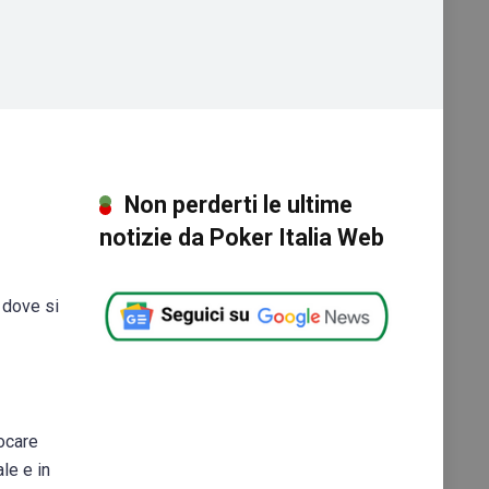
Non perderti le ultime
notizie da Poker Italia Web
 dove si
ocare
le e in