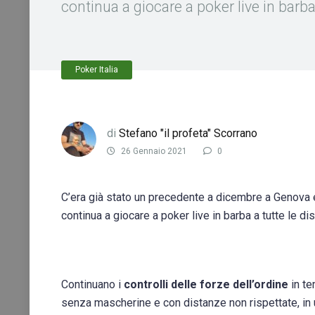
continua a giocare a poker live in barba
Poker Italia
di
Stefano "il profeta" Scorrano
26 Gennaio 2021
0
C’era già stato un precedente a dicembre a Genova e 
continua a giocare a poker live in barba a tutte le di
Continuano i
controlli delle forze dell’ordine
in te
senza mascherine e con distanze non rispettate, in u