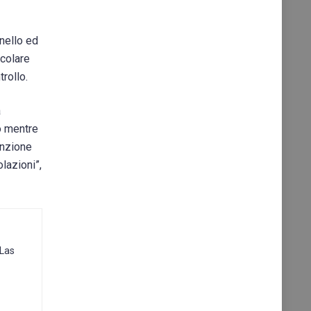
nello ed
icolare
rollo.
a
o mentre
anzione
olazioni”,
 Las