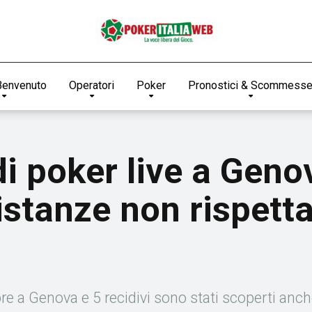
Benvenuto
Operatori
Poker
Pronostici & Scommess
di poker live a Gen
stanze non rispetta
i
e a Genova e 5 recidivi sono stati scoperti anche