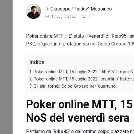
di
Giuseppe "Pidduv" Messineo
16 Luglio 2022
0
Poker online MTT – E’ stato il venerdì di ‘Ribo95’, 
PKO, e ‘quartuno’, protagonista nel Colpo Grosso 10
Indice
Poker online MTT, 15 Luglio 2022: ‘Ribo95’ firma il 
Poker online MTT, 15 Luglio 2022: ‘oisselino’ batte t
Gli altri tornei: Colpo Grosso per ‘quartuno’
Poker online MTT, 15 
NoS del venerdì sera
Partiamo da
‘Ribo95’
e dall’ottimo colpo piazzato n