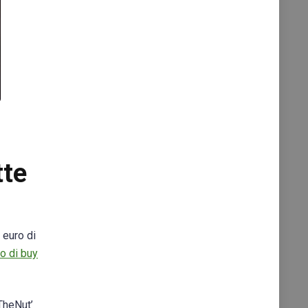
tte
euro di
o di buy
TheNut’