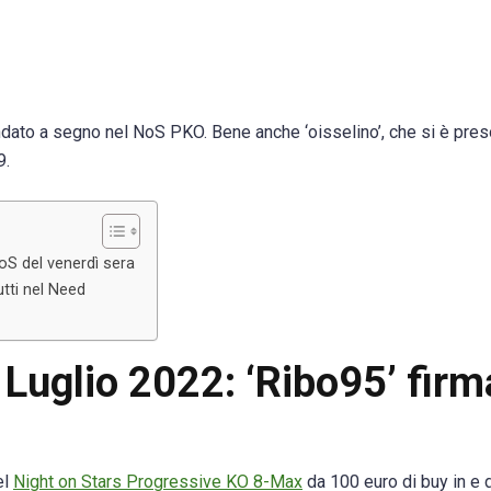
andato a segno nel NoS PKO. Bene anche ‘oisselino’, che si è pres
9.
NoS del venerdì sera
utti nel Need
Luglio 2022: ‘Ribo95’ firma
el
Night on Stars Progressive KO 8-Max
da 100 euro di buy in e d