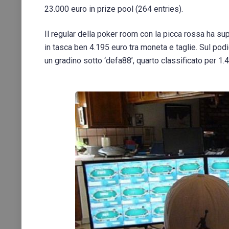
23.000 euro in prize pool (264 entries).
Il regular della poker room con la picca rossa ha su
in tasca ben 4.195 euro tra moneta e taglie. Sul pod
un gradino sotto ‘defa88’, quarto classificato per 1.