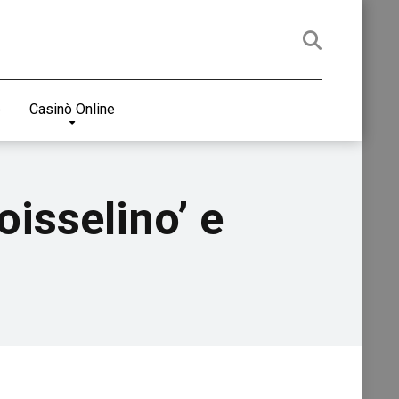
e
Casinò Online
oisselino’ e