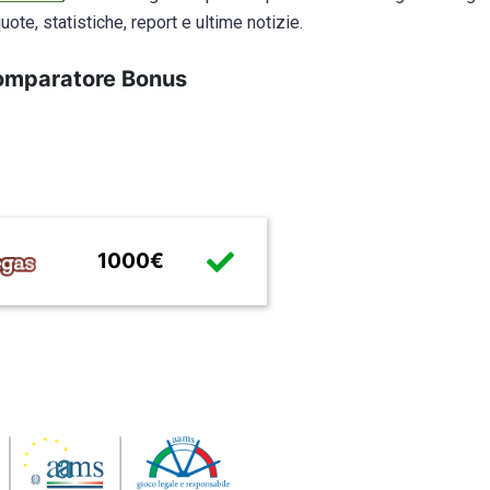
ote, statistiche, report e ultime notizie.