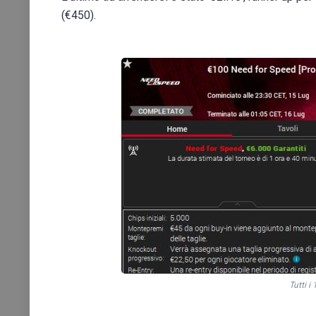
(€450).
Tutti i