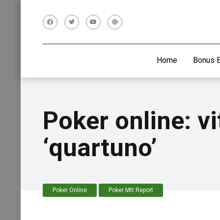
Home
Bonus 
Poker online: vit
‘quartuno’
Poker Online
Poker Mtt Report