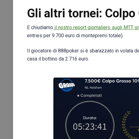
Gli altri tornei: Colp
E chiudiamo
il nostro report giornaliero sugli MTT o
entries per 9.700 euro di montepremi totale).
Il giocatore di 888poker si è sbarazzato in volata de
casa il bottino da 2.716 euro.