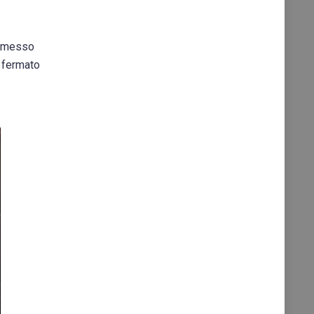
sì messo
è fermato