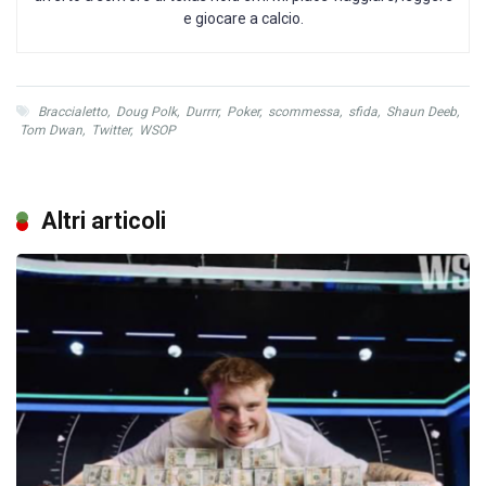
e giocare a calcio.
Braccialetto
,
Doug Polk
,
Durrrr
,
Poker
,
scommessa
,
sfida
,
Shaun Deeb
,
Tom Dwan
,
Twitter
,
WSOP
Altri articoli