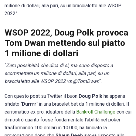
milione di dollari, alla pari, su un braccialetto alle WSOP
2022”.
WSOP 2022, Doug Polk provoca
Tom Dwan mettendo sul piatto
1 milione di dollari
“
Zero possibilità che dica di sì, ma sono disposto a
scommettere un milione di dollari, alla pari, su un
braccialetto alle WSOP 2022 vs @TomDwan
“.
Con questo post su Twitter il buon
Doug Polk
ha appena
sfidato
‘Durrrr’
in una bracelet bet da 1 milione di dollari. Il
carismatico ex pro, ideatore della
Bankroll Challenge
con cui
dimostrò quanto fosse fondamentale l’abilità nel poker
trasformando 100 dollari in 10.000, ha lanciato la
provocazione dopo che
Shaun Deeb
aveva risposto alle