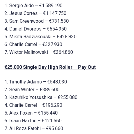
1. Sergio Aido – €1.589.190
2. Jesus Cortes – €1.147.750
3. Sam Greenwood – €731.530
4. Daniel Dvoress – €554.950
5. Mikita Badziakouski – €428.830
6. Charlie Carrel – €327.930
7. Wiktor Malinowski – €264.860
€25.000 Single Day High Roller – Pay Out
1. Timothy Adams – €548.030
2. Sean Winter – €389.600
3. Kazuhiko Yotsushika – €255.080
4. Charlie Carrel – €196.290
5. Alex Foxen – €155.440
6. Isaac Haxton – €121.560
7. Ali Reza Fatehi – €95.660