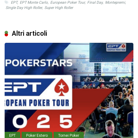
EPT
,
EPT Monte Carlo
,
European Poker Tour
,
Final Day
,
Montepremi
,
Single Day High Roller
,
Super High Roller
Altri articoli
EPT
Poker Estero
Tornei Poker