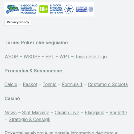
Privacy Policy
Tornei Poker che seguiamo
WSOP
–
WSOPE
–
EPT
–
WPT
–
Tana delle Tigri
Pronostici & Scommesse
Calcio
–
Basket
–
Tennis
–
Formula 1
–
Costume e Società
Casinò
News
–
Slot Machine
–
Casinò Live
–
Blackjack
–
Roulette
–
Strategie & Consigli
Pokeritaliaweb.org è un portale informativo dedicato ai