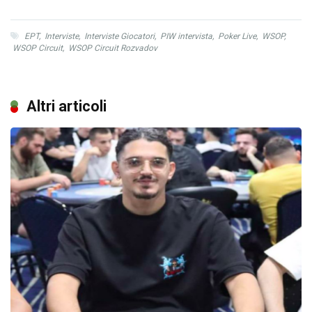
EPT
,
Interviste
,
Interviste Giocatori
,
PIW intervista
,
Poker Live
,
WSOP
,
WSOP Circuit
,
WSOP Circuit Rozvadov
Altri articoli