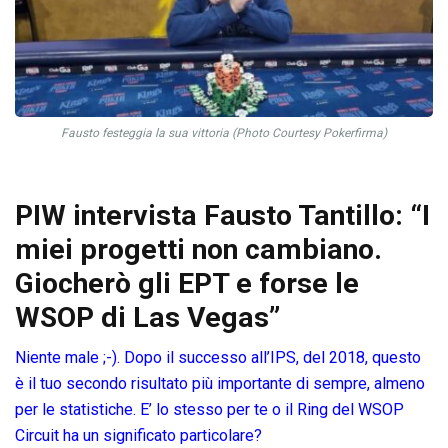
Fausto festeggia la sua vittoria (Photo Courtesy Pokerfirma)
PIW intervista Fausto Tantillo: “I
miei progetti non cambiano.
Giocherò gli EPT e forse le
WSOP di Las Vegas”
Niente male ;-). Dopo il successo all’IPS, del 2018, questo
è il tuo secondo risultato più importante di sempre, almeno
per le statistiche. E’ lo stesso per te o il Ring del WSOP
Circuit ha un significato particolare?