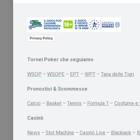
Privacy Policy
Tornei Poker che seguiamo
WSOP
–
WSOPE
–
EPT
–
WPT
–
Tana delle Tigri
Pronostici & Scommesse
Calcio
–
Basket
–
Tennis
–
Formula 1
–
Costume e 
Casinò
News
–
Slot Machine
–
Casinò Live
–
Blackjack
–
R