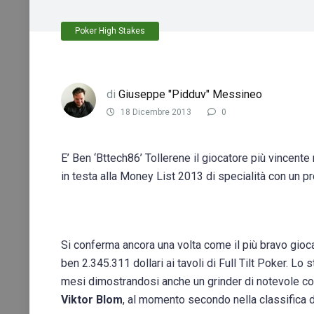
Poker High Stakes
di
Giuseppe "Pidduv" Messineo
18 Dicembre 2013
0
E’ Ben ‘Bttech86’ Tollerene il giocatore più vincent
in testa alla Money List 2013 di specialità con un profi
Si conferma ancora una volta come il più bravo gio
ben 2.345.311 dollari ai tavoli di Full Tilt Poker. L
mesi dimostrandosi anche un grinder di notevole cos
Viktor Blom
, al momento secondo nella classifica de