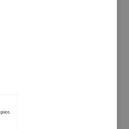
giare,