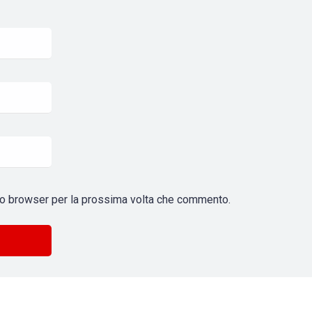
sto browser per la prossima volta che commento.