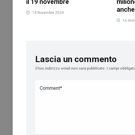
il 19 novembre
milion
anche 
14 Novembre 2024
16 Gen
Lascia un commento
Il tuo indirizzo email non sarà pubblicato.
I campi obbliga