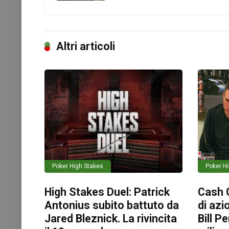
Altri articoli
Poker High Stakes
Poker H
High Stakes Duel: Patrick
Cash 
Antonius subito battuto da
di azi
Jared Bleznick. La rivincita
Bill P