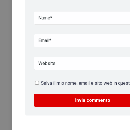
Salva il mio nome, email e sito web in que