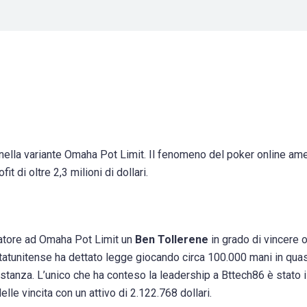
e nella variante Omaha Pot Limit. Il fenomeno del poker online am
t di oltre 2,3 milioni di dollari.
catore ad Omaha Pot Limit un
Ben Tollerene
in grado di vincere o
o statunitense ha dettato legge giocando circa 100.000 mani in qua
tanza. L’unico che ha conteso la leadership a Bttech86 è stato i
lle vincita con un attivo di 2.122.768 dollari.