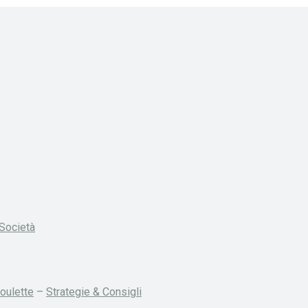
Società
oulette
–
Strategie & Consigli