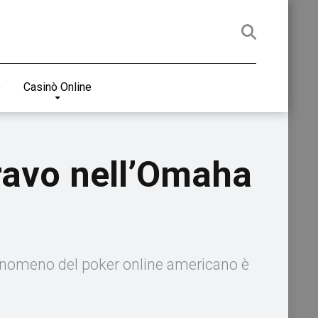
e
Casinò Online
bravo nell’Omaha
l fenomeno del poker online americano è