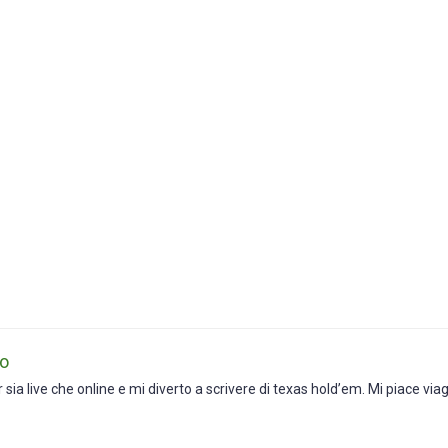
eo
ia live che online e mi diverto a scrivere di texas hold’em. Mi piace viag