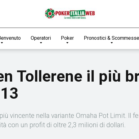
Benvenuto
Operatori
Poker
Pronostici & Scommess
en Tollerene il più 
013
e più vincente nella variante Omaha Pot Limit. I
à con un profit di oltre 2,3 milioni di dollari.