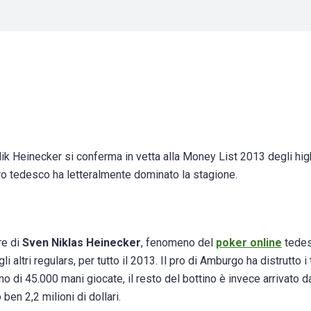
 Nik Heinecker si conferma in vetta alla Money List 2013 degli hi
Il pro tedesco ha letteralmente dominato la stagione.
re di
Sven Niklas Heinecker
, fenomeno del
poker online
tedes
li altri regulars, per tutto il 2013. Il pro di Amburgo ha distrutto i 
 di 45.000 mani giocate, il resto del bottino è invece arrivato d
 ben 2,2 milioni di dollari.