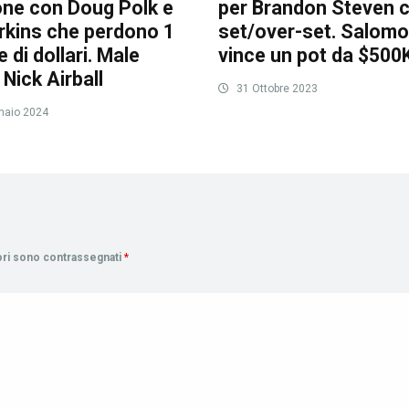
one con Doug Polk e
per Brandon Steven 
erkins che perdono 1
set/over-set. Salom
e di dollari. Male
vince un pot da $500
Nick Airball
31 Ottobre 2023
naio 2024
tori sono contrassegnati
*