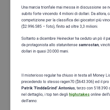
Una marcia trionfale mai messa in discussione se n
subito forte vincendo 4 milioni di dollari. Da allora,
competizione per la classifica dei giocatori più vin
($2.996.585 – foto), finito ad oltre 3,3 milioni.
Soltanto a dicembre Heinecker ha ceduto un pò il pa
da protagonista allo statunitense
samrostan
, vinc
dollari in quasi 20.000 mani.
Il misterioso regular ha chiuso in testa all Money L
precedendo lo stesso ragen70 ($643.306) ed il pro
Patrik ‘FinddaGrind’ Antonius
, terzo con 518.390 d
nel dettaglio, i top ten degli
highstakes
online dell
dell’anno: