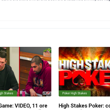
igh Stakes
Poker High Stakes
Game: VIDEO, 11 ore
High Stakes Poker: c