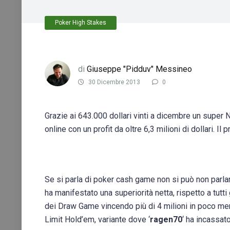
Poker High Stakes
di
Giuseppe "Pidduv" Messineo
30 Dicembre 2013
0
Grazie ai 643.000 dollari vinti a dicembre un super
online con un profit da oltre 6,3 milioni di dollari. 
Se si parla di poker cash game non si può non parla
ha manifestato una superiorità netta, rispetto a tutti g
dei Draw Game vincendo più di 4 milioni in poco meno
Limit Hold’em, variante dove ‘
ragen70
‘ ha incassato