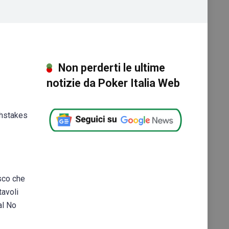
Non perderti le ultime
notizie da Poker Italia Web
ghstakes
co che
tavoli
al No