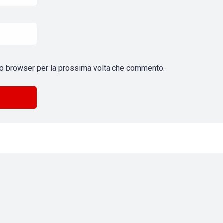
sto browser per la prossima volta che commento.