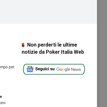
Non perderti le ultime
notizie da Poker Italia Web
tempo per
te
nomi