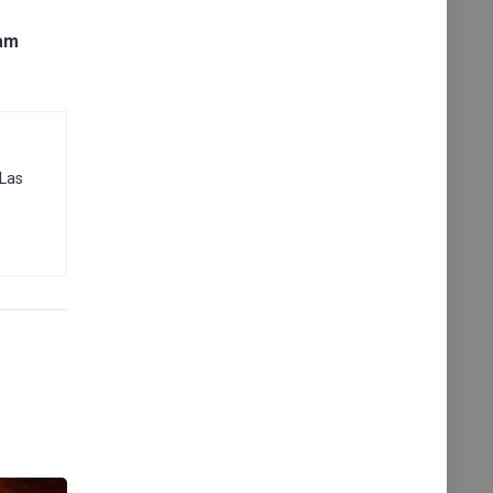
ram
 Las