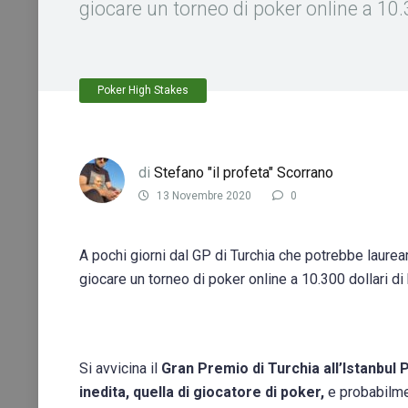
giocare un torneo di poker online a 10.
Poker High Stakes
di
Stefano "il profeta" Scorrano
13 Novembre 2020
0
A pochi giorni dal GP di Turchia che potrebbe laure
giocare un torneo di poker online a 10.300 dollari d
Si avvicina il
Gran Premio di Turchia all’Istanbul 
inedita, quella di giocatore di poker,
e probabilme