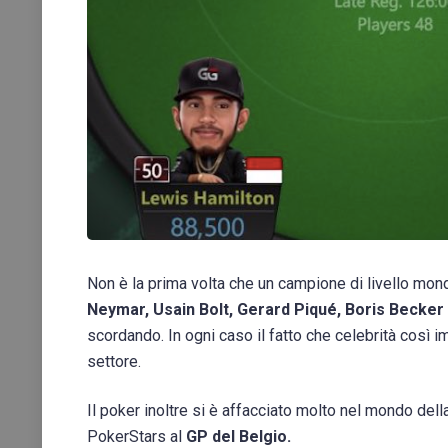
Non è la prima volta che un campione di livello mond
Neymar, Usain Bolt, Gerard Piqué, Boris Becker
scordando. In ogni caso il fatto che celebrità così i
settore.
Il poker inoltre si è affacciato molto nel mondo del
PokerStars al
GP del Belgio.