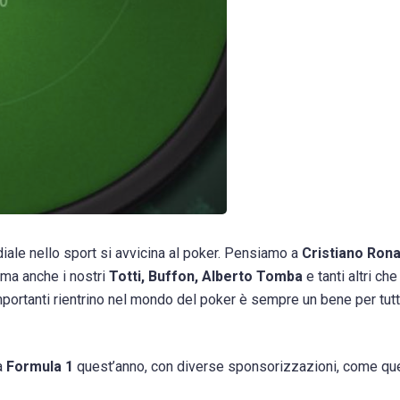
iale nello sport si avvicina al poker. Pensiamo a
Cristiano Rona
ma anche i nostri
Totti, Buffon, Alberto Tomba
e tanti altri ch
mportanti rientrino nel mondo del poker è sempre un bene per tutt
la
Formula 1
quest’anno, con diverse sponsorizzazioni, come que