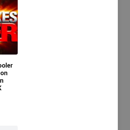
ooler
con
on
K