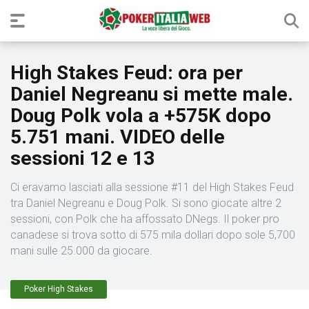
High Stakes Feud: ora per
Daniel Negreanu si mette male.
Doug Polk vola a +575K dopo
5.751 mani. VIDEO delle
sessioni 12 e 13
Ci eravamo lasciati alla sessione #11 del High Stakes Feud
tra Daniel Negreanu e Doug Polk. Si sono giocate altre 2
sessioni, con Polk che ha affossato DNegs. Il poker pro
canadese si trova sotto di 575 mila dollari dopo sole 5,700
mani sulle 25.000 da giocare.
Poker High Stakes