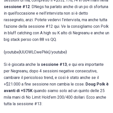
sessioni di fila, compreso il +$332.178,14 in 684 mani nella
sessione #12
. DNegs ha parlato anche di un po di sfortuna
in quell’occasione e nell’intervista non si è detto
rassegnato, anzi. Potete vedervi l’intervista, ma anche tutta
l’azione della sessione #12 qui. Ve la consigliamo con Polk
in bluff catching con A high su K alto di Negreanu e anche un
big stack perso con 88 vs QQ.
{youtube}UUOWLCwePkk{/youtube}
Si è giocata anche la
sessione #13
, e qui era importante
per Negreanu, dopo 4 sessioni negative consecutive,
cambiare il pericoloso trend, e così è stato anche se il
+$21.000 a fine sessione non cambia le cose.
Doug Polk è
avanti di +575K
quando siamo solo ad un quinto delle 25
mila mani di No Limit Hold’em 200/400 dollari. Ecco anche
tutta la sessione #13: