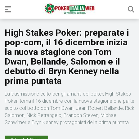
High Stakes Poker: preparate i
pop-corn, il 16 dicembre inizia
la nuova stagione con Tom
Dwan, Bellande, Salomon e il
debutto di Bryn Kenney nella
prima puntata
La trasmissione culto per gli amanti del poker, High Stakes
Poker, torna il 16 dicembre con la nuova stagione che parte
subito col botto con Tom Dwan, Jean-Robert Bellande, Rick
Salomon, Nick Petrangelo, Brandon Steven, Michael
Schwimer e Bryn Kenney protagonisti della prima puntata.