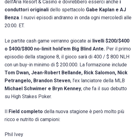
dell’Aria Resort & Casino e dovrebbero esserci anche
i
conduttori originali
dello spettacolo
Gabe Kaplan e AJ
Benza
. I nuovi episodi andranno in onda ogni mercoledì alle
20:00. ET.
Le partite cash game verranno giocate ai
livelli $200/$400
o $400/$800 no-limit hold’em Big Blind Ante.
Per il primo
episodio della stagione 8, il gioco sarà di 400 / $ 800 NLH
con un buy-in minimo di $ 200.000. La formazione include
Tom Dwan, Jean-Robert Bellande, Rick Salomon, Nick
Petrangelo, Brandon Steven
, l’ex lanciatore della MLB
Michael Schwimer e Bryn Kenney
, che fa il suo debutto
su High Stakes Poker.
Il
Field completo
della nuova stagione è però molto più
ricco e nutrito di campioni:
Phil Ivey