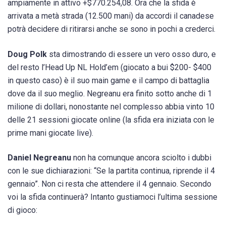
ampiamente in attivo +$770.254,08. Ora che la sfida è
arrivata a metà strada (12.500 mani) da accordi il canadese
potrà decidere di ritirarsi anche se sono in pochi a crederci.
Doug Polk
sta dimostrando di essere un vero osso duro, e
del resto l’Head Up NL Hold’em (giocato a bui $200- $400
in questo caso) è il suo main game e il campo di battaglia
dove da il suo meglio. Negreanu era finito sotto anche di 1
milione di dollari, nonostante nel complesso abbia vinto 10
delle 21 sessioni giocate online (la sfida era iniziata con le
prime mani giocate live).
Daniel Negreanu
non ha comunque ancora sciolto i dubbi
con le sue dichiarazioni: “Se la partita continua, riprende il 4
gennaio”. Non ci resta che attendere il 4 gennaio. Secondo
voi la sfida continuerà? Intanto gustiamoci l’ultima sessione
di gioco: