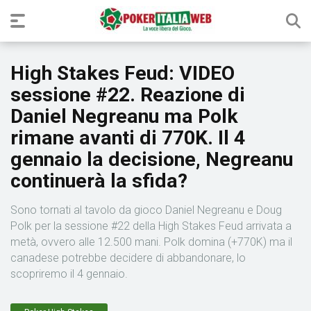
High Stakes Feud: VIDEO
sessione #22. Reazione di
Daniel Negreanu ma Polk
rimane avanti di 770K. Il 4
gennaio la decisione, Negreanu
continuerà la sfida?
Sono tornati al tavolo da gioco Daniel Negreanu e Doug
Polk per la sessione #22 della High Stakes Feud arrivata a
metà, ovvero alle 12.500 mani. Polk domina (+770K) ma il
canadese potrebbe decidere di abbandonare, lo
scopriremo il 4 gennaio.