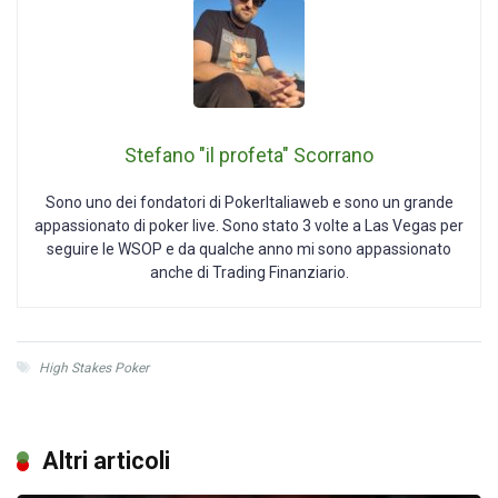
Stefano "il profeta" Scorrano
Sono uno dei fondatori di PokerItaliaweb e sono un grande
appassionato di poker live. Sono stato 3 volte a Las Vegas per
seguire le WSOP e da qualche anno mi sono appassionato
anche di Trading Finanziario.
High Stakes Poker
Altri articoli