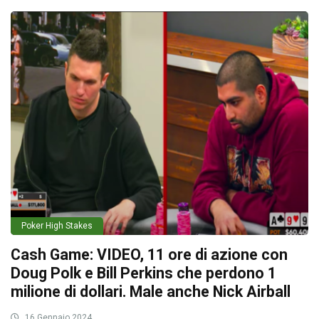
Poker High Stakes
Cash Game: VIDEO, 11 ore di azione con
Doug Polk e Bill Perkins che perdono 1
milione di dollari. Male anche Nick Airball
16 Gennaio 2024