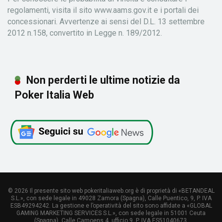
regolamenti, visita il sito www.aams.gov.it e i portali dei
concessionari. Avvertenze ai sensi del D.L. 13 settembre
2012 n.158, convertito in Legge n. 189/2012.
Non perderti le ultime notizie da
Poker Italia Web
© 2026 Il presente sito web pokeritaliaweb.org è di proprietà di «BETANDEAL
S.L.», con sede legale in 49028 Zamora (Spagna), Calle Puentico, 9, P. IVA
ESB49294242. La gestione e l’operatività del sito sono affidate a «GLOBAL
GAMING MARKETING SERVICES S.L.», con sede legale in 51001 Ceuta
(Spagna), Calle Camoens 4, ufficio 9, P. IVA ES51040673.