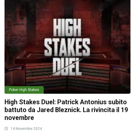
Poker High Stakes
High Stakes Duel: Patrick Antonius subito
battuto da Jared Bleznick. La rivincita il 19
novembre
14 Novembre 2024