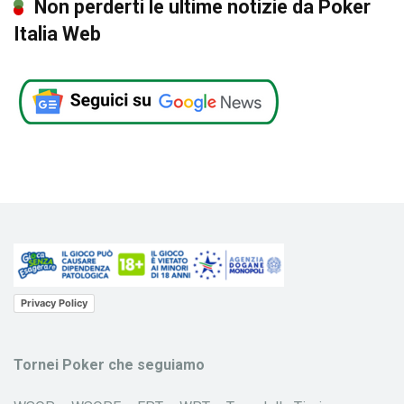
Non perderti le ultime notizie da Poker
Italia Web
Privacy Policy
Tornei Poker che seguiamo