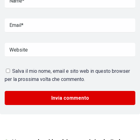
Salva il mio nome, email e sito web in questo browser
per la prossima volta che commento.