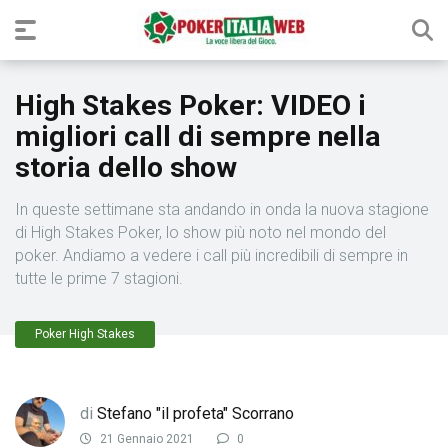
High Stakes Poker: VIDEO i
migliori call di sempre nella
storia dello show
In queste settimane sta andando in onda la nuova stagione
di High Stakes Poker, lo show più noto nel mondo del
poker. Andiamo a vedere i call più incredibili di sempre in
tutte le prime 7 stagioni.
Poker High Stakes
di
Stefano "il profeta" Scorrano
21 Gennaio 2021
0