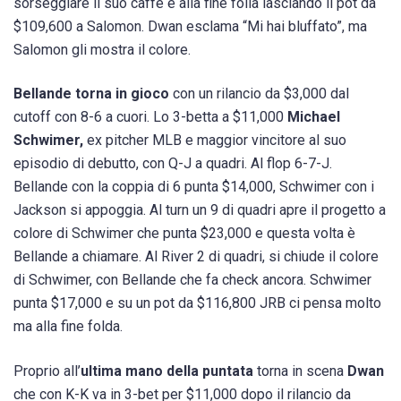
sorseggiare il suo caffè e alla fine folla lasciando il pot da
$109,600 a Salomon. Dwan esclama “Mi hai bluffato”, ma
Salomon gli mostra il colore.
Bellande torna in gioco
con un rilancio da $3,000 dal
cutoff con 8-6 a cuori. Lo 3-betta a $11,000
Michael
Schwimer,
ex pitcher MLB e maggior vincitore al suo
episodio di debutto, con Q-J a quadri. Al flop 6-7-J.
Bellande con la coppia di 6 punta $14,000, Schwimer con i
Jackson si appoggia. Al turn un 9 di quadri apre il progetto a
colore di Schwimer che punta $23,000 e questa volta è
Bellande a chiamare. Al River 2 di quadri, si chiude il colore
di Schwimer, con Bellande che fa check ancora. Schwimer
punta $17,000 e su un pot da $116,800 JRB ci pensa molto
ma alla fine folda.
Proprio all’
ultima mano della puntata
torna in scena
Dwan
che con K-K va in 3-bet per $11,000 dopo il rilancio da