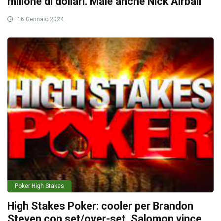
milione di dollari. Male anche Nick Airball
16 Gennaio 2024
Poker High Stakes
High Stakes Poker: cooler per Brandon
Steven con set/over-set. Salomon vince