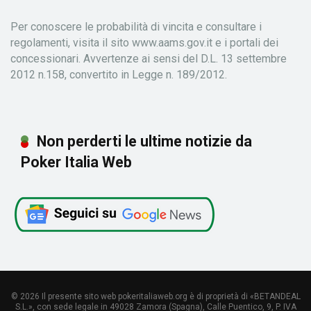
Per conoscere le probabilità di vincita e consultare i
regolamenti, visita il sito www.aams.gov.it e i portali dei
concessionari. Avvertenze ai sensi del D.L. 13 settembre
2012 n.158, convertito in Legge n. 189/2012.
Non perderti le ultime notizie da
Poker Italia Web
© 2026 Il presente sito web pokeritaliaweb.org è di proprietà di «BETANDEAL
S.L.», con sede legale in 49028 Zamora (Spagna), Calle Puentico, 9, P. IVA