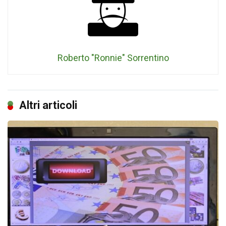
Roberto "Ronnie" Sorrentino
Altri articoli