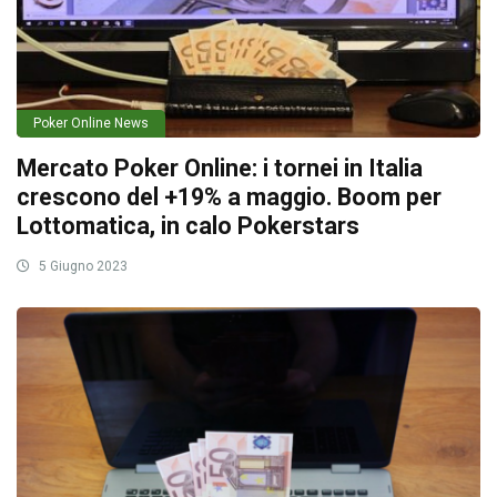
Poker Online News
Mercato Poker Online: i tornei in Italia
crescono del +19% a maggio. Boom per
Lottomatica, in calo Pokerstars
5 Giugno 2023