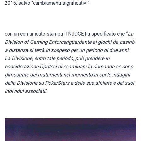
2015, salvo “cambiamenti significativi”.
con un comunicato stampa il NJDGE ha specificato che “
La
Division of Gaming Enforceriguardante ai giochi da casinò
a distanza si terrà in sospeso per un periodo di due anni.
La Divisione, entro tale periodo, può prendere in
considerazione l’ipotesi di esaminare la domanda se sono
dimostrate dei mutamenti nel momento in cui le indagini
della Divisione su PokerStars e delle sue affiliate e dei suoi
individui associati
.”