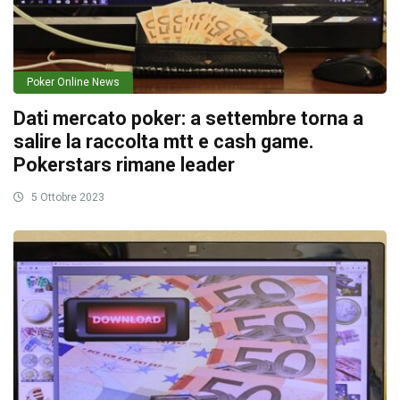
Poker Online News
Dati mercato poker: a settembre torna a
salire la raccolta mtt e cash game.
Pokerstars rimane leader
5 Ottobre 2023