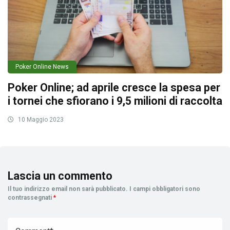
Poker Online News
Poker Online; ad aprile cresce la spesa per
i tornei che sfiorano i 9,5 milioni di raccolta
10 Maggio 2023
Lascia un commento
Il tuo indirizzo email non sarà pubblicato.
I campi obbligatori sono
contrassegnati
*