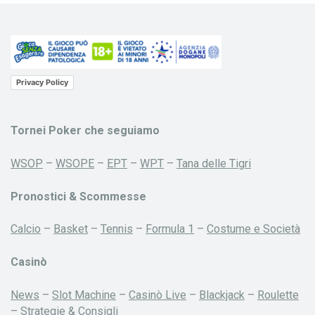
Privacy Policy
Tornei Poker che seguiamo
WSOP
–
WSOPE
–
EPT
–
WPT
–
Tana delle Tigri
Pronostici & Scommesse
Calcio
–
Basket
–
Tennis
–
Formula 1
–
Costume e Società
Casinò
News
–
Slot Machine
–
Casinò Live
–
Blackjack
–
Roulette
–
Strategie & Consigli