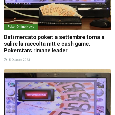
Poker Online News
Dati mercato poker: a settembre torna a
salire la raccolta mtt e cash game.
Pokerstars rimane leader
5 Ottobre 2023