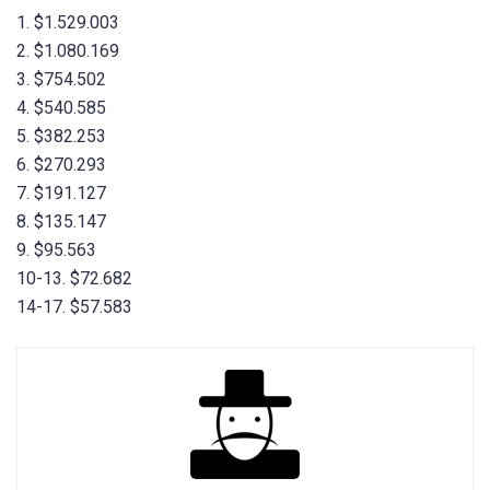
1. $1.529.003
2. $1.080.169
3. $754.502
4. $540.585
5. $382.253
6. $270.293
7. $191.127
8. $135.147
9. $95.563
10-13. $72.682
14-17. $57.583