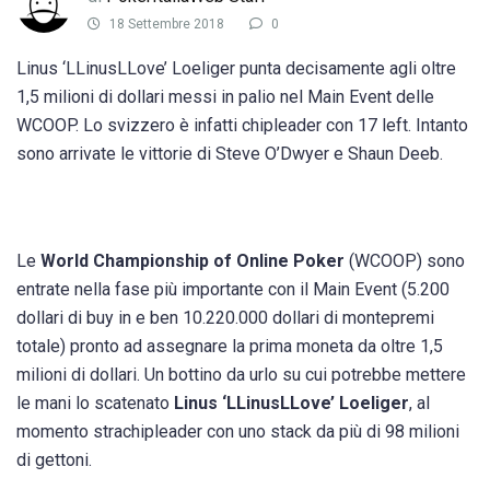
18 Settembre 2018
0
Linus ‘LLinusLLove’ Loeliger punta decisamente agli oltre
1,5 milioni di dollari messi in palio nel Main Event delle
WCOOP. Lo svizzero è infatti chipleader con 17 left. Intanto
sono arrivate le vittorie di Steve O’Dwyer e Shaun Deeb.
Le
World Championship of Online Poker
(WCOOP) sono
entrate nella fase più importante con il Main Event (5.200
dollari di buy in e ben 10.220.000 dollari di montepremi
totale) pronto ad assegnare la prima moneta da oltre 1,5
milioni di dollari. Un bottino da urlo su cui potrebbe mettere
le mani lo scatenato
Linus ‘LLinusLLove’ Loeliger
, al
momento strachipleader con uno stack da più di 98 milioni
di gettoni.