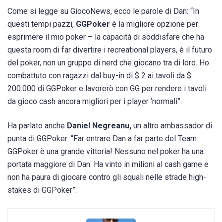
Come si legge su GiocoNews, ecco le parole di Dan: “In
questi tempi pazzi,
GGPoker
è la migliore opzione per
esprimere il mio poker – la capacità di soddisfare che ha
questa room di far divertire i recreational players, è il futuro
del poker, non un gruppo di nerd che giocano tra di loro. Ho
combattuto con ragazzi dal buy-in di $ 2 ai tavoli da $
200.000 di GGPoker e lavorerò con GG per rendere i tavoli
da gioco cash ancora migliori per i player ‘normali”.
Ha parlato anche
Daniel Negreanu,
un altro ambassador di
punta di GGPoker: “Far entrare Dan a far parte del Team
GGPoker è una grande vittoria! Nessuno nel poker ha una
portata maggiore di Dan. Ha vinto in milioni al cash game e
non ha paura di giocare contro gli squali nelle strade high-
stakes di GGPoker”.