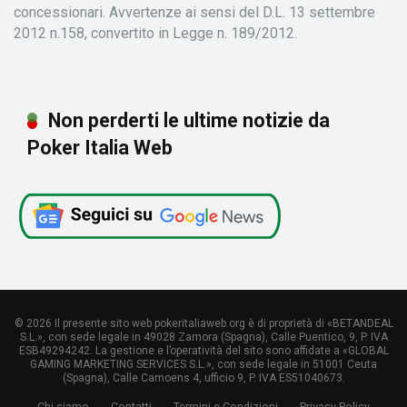
concessionari. Avvertenze ai sensi del D.L. 13 settembre
2012 n.158, convertito in Legge n. 189/2012.
Non perderti le ultime notizie da
Poker Italia Web
© 2026 Il presente sito web pokeritaliaweb.org è di proprietà di «BETANDEAL
S.L.», con sede legale in 49028 Zamora (Spagna), Calle Puentico, 9, P. IVA
ESB49294242. La gestione e l’operatività del sito sono affidate a «GLOBAL
GAMING MARKETING SERVICES S.L.», con sede legale in 51001 Ceuta
(Spagna), Calle Camoens 4, ufficio 9, P. IVA ES51040673.
Chi siamo
Contatti
Termini e Condizioni
Privacy Policy