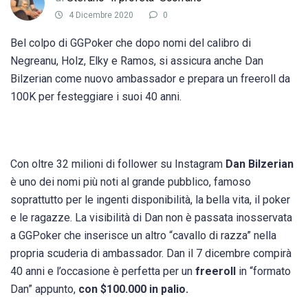
4 Dicembre 2020
0
Bel colpo di GGPoker che dopo nomi del calibro di
Negreanu, Holz, Elky e Ramos, si assicura anche Dan
Bilzerian come nuovo ambassador e prepara un freeroll da
100K per festeggiare i suoi 40 anni.
Con oltre 32 milioni di follower su Instagram
Dan Bilzerian
è uno dei nomi più noti al grande pubblico, famoso
soprattutto per le ingenti disponibilità, la bella vita, il poker
e le ragazze. La visibilità di Dan non è passata inosservata
a GGPoker che inserisce un altro “cavallo di razza” nella
propria scuderia di ambassador. Dan il 7 dicembre compirà
40 anni e l’occasione è perfetta per un
freeroll
in “formato
Dan” appunto,
con $100.000 in palio.