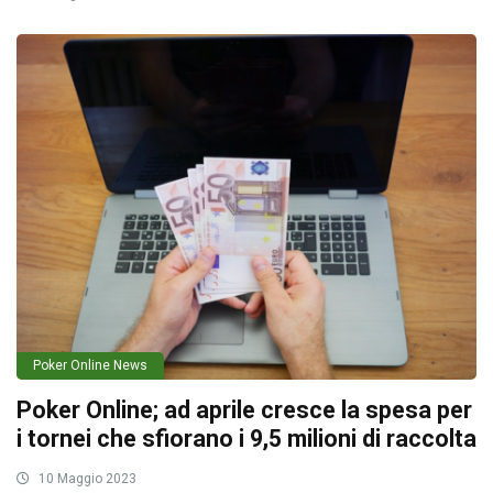
Poker Online News
Poker Online; ad aprile cresce la spesa per
i tornei che sfiorano i 9,5 milioni di raccolta
10 Maggio 2023