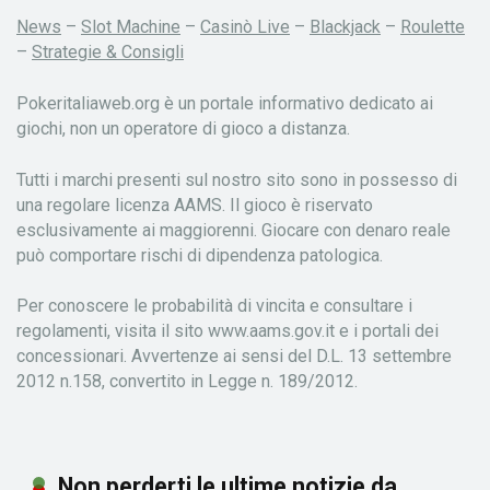
News
–
Slot Machine
–
Casinò Live
–
Blackjack
–
Roulette
–
Strategie & Consigli
Pokeritaliaweb.org è un portale informativo dedicato ai
giochi, non un operatore di gioco a distanza.
Tutti i marchi presenti sul nostro sito sono in possesso di
una regolare licenza AAMS. Il gioco è riservato
esclusivamente ai maggiorenni. Giocare con denaro reale
può comportare rischi di dipendenza patologica.
Per conoscere le probabilità di vincita e consultare i
regolamenti, visita il sito www.aams.gov.it e i portali dei
concessionari. Avvertenze ai sensi del D.L. 13 settembre
2012 n.158, convertito in Legge n. 189/2012.
Non perderti le ultime notizie da