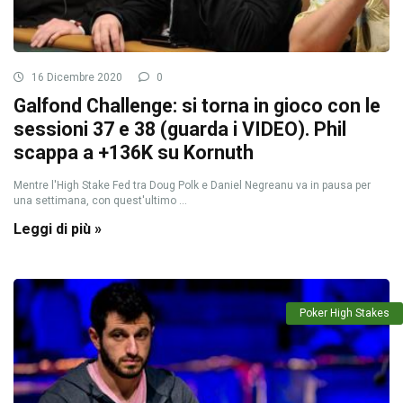
16 Dicembre 2020
0
Galfond Challenge: si torna in gioco con le
sessioni 37 e 38 (guarda i VIDEO). Phil
scappa a +136K su Kornuth
Mentre l'High Stake Fed tra Doug Polk e Daniel Negreanu va in pausa per
una settimana, con quest'ultimo ...
Leggi di più »
Poker High Stakes