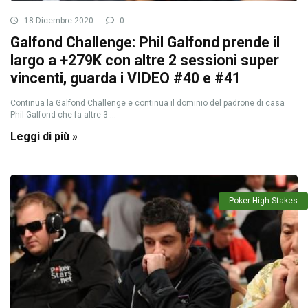
18 Dicembre 2020
0
Galfond Challenge: Phil Galfond prende il
largo a +279K con altre 2 sessioni super
vincenti, guarda i VIDEO #40 e #41
Continua la Galfond Challenge e continua il dominio del padrone di casa
Phil Galfond che fa altre 3 ...
Leggi di più »
Poker High Stakes