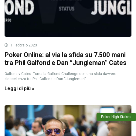
1 Febbraio 2023
Poker Online: al via la sfida su 7.500 mani
tra Phil Galfond e Dan “Jungleman” Cates
Galfond v Cates. Torna la Galfond Challenge con una sfida davvero
d’eccellenza tra Phil Galfond e Dan “Jungleman” ...
Leggi di più »
Poker High Stakes