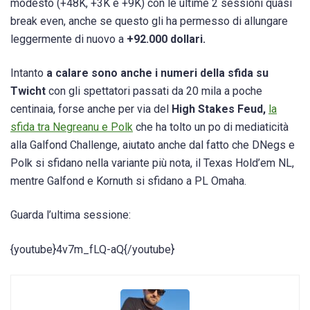
modesto (+48K, +3K e +9K) con le ultime 2 sessioni quasi
break even, anche se questo gli ha permesso di allungare
leggermente di nuovo a
+92.000 dollari.
Intanto
a calare sono anche i numeri della sfida su
Twicht
con gli spettatori passati da 20 mila a poche
centinaia, forse anche per via del
High Stakes Feud,
la
sfida tra Negreanu e Polk
che ha tolto un po di mediaticità
alla Galfond Challenge, aiutato anche dal fatto che DNegs e
Polk si sfidano nella variante più nota, il Texas Hold’em NL,
mentre Galfond e Kornuth si sfidano a PL Omaha.
Guarda l’ultima sessione:
{youtube}4v7m_fLQ-aQ{/youtube}