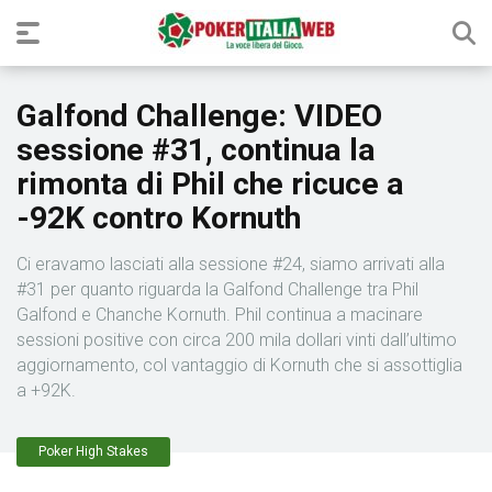
Galfond Challenge: VIDEO
sessione #31, continua la
rimonta di Phil che ricuce a
-92K contro Kornuth
Ci eravamo lasciati alla sessione #24, siamo arrivati alla
#31 per quanto riguarda la Galfond Challenge tra Phil
Galfond e Chanche Kornuth. Phil continua a macinare
sessioni positive con circa 200 mila dollari vinti dall’ultimo
aggiornamento, col vantaggio di Kornuth che si assottiglia
a +92K.
Poker High Stakes