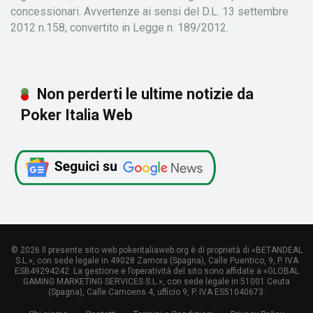
concessionari. Avvertenze ai sensi del D.L. 13 settembre
2012 n.158, convertito in Legge n. 189/2012.
Non perderti le ultime notizie da
Poker Italia Web
© 2026 Il presente sito web pokeritaliaweb.org è di proprietà di «BETANDEAL
S.L.», con sede legale in 49028 Zamora (Spagna), Calle Puentico, 9, P. IVA
ESB49294242. La gestione e l’operatività del sito sono affidate a «GLOBAL
GAMING MARKETING SERVICES S.L.», con sede legale in 51001 Ceuta
(Spagna), Calle Camoens 4, ufficio 9, P. IVA ES51040673.