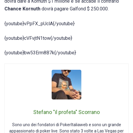
dovrà dare a Kornuth $1 milione e se accade il contrario
Chance Kornuth
dovrà pagare Galfond $ 250.000.
{youtube}vPpFX_pUclA{/youtube}
{youtube}cVFvjtN1tow{/youtube}
{youtube}bw53Erm8B7k{/youtube}
Stefano "il profeta" Scorrano
Sono uno dei fondatori di PokerItaliaweb e sono un grande
appassionato di poker live. Sono stato 3 volte a Las Vegas per