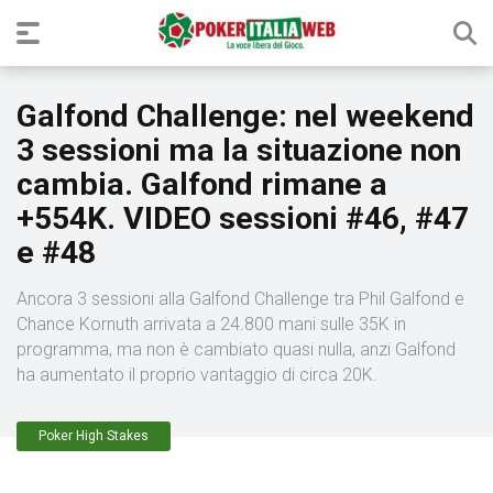
Galfond Challenge: nel weekend
3 sessioni ma la situazione non
cambia. Galfond rimane a
+554K. VIDEO sessioni #46, #47
e #48
Ancora 3 sessioni alla Galfond Challenge tra Phil Galfond e
Chance Kornuth arrivata a 24.800 mani sulle 35K in
programma, ma non è cambiato quasi nulla, anzi Galfond
ha aumentato il proprio vantaggio di circa 20K.
Poker High Stakes