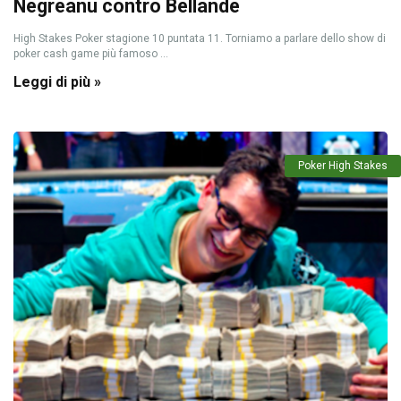
Negreanu contro Bellande
High Stakes Poker stagione 10 puntata 11. Torniamo a parlare dello show di
poker cash game più famoso ...
Leggi di più »
Poker High Stakes