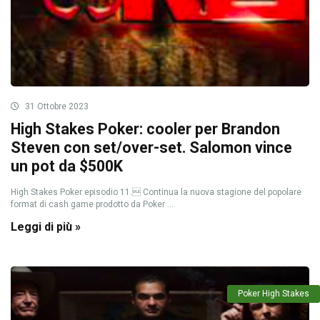
31 Ottobre 2023
High Stakes Poker: cooler per Brandon
Steven con set/over-set. Salomon vince
un pot da $500K
High Stakes Poker episodio 11. Continua la nuova stagione del popolare
format di cash game prodotto da Poker ...
Leggi di più »
Poker High Stakes