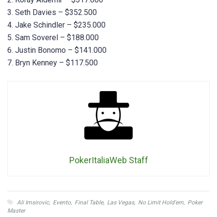
3. Seth Davies – $352.500
4. Jake Schindler – $235.000
5. Sam Soverel – $188.000
6. Justin Bonomo – $141.000
7. Bryn Kenney – $117.500
PokerItaliaWeb Staff
Ali Imsirovic
,
Evento
,
Final Table
,
Las Vegas
,
No Limit Hold'em
,
Poker
Master