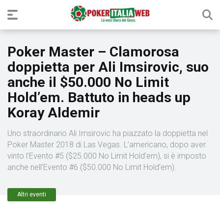
Poker Master – Clamorosa
doppietta per Ali Imsirovic, suo
anche il $50.000 No Limit
Hold’em. Battuto in heads up
Koray Aldemir
Uno straordinario Ali Imsirovic ha piazzato la doppietta nel
Poker Master 2018 di Las Vegas. L’americano, dopo aver
vinto l’Evento #5 ($25.000 No Limit Hold’em), si è imposto
anche nell’Evento #6 ($50.000 No Limit Hold’em).
Altri eventi